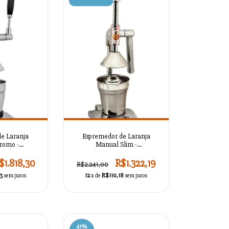
e Laranja
Espremedor de Laranja
romo -
Manual Slim -
TC1L16
AZSMASKTC1L14
$1.818,30
R$1.322,19
R$2.241,00
3
sem juros
12
x de
R$110,18
sem juros
41
%