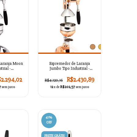
+1
Laranja Moon
Espremedor de Laranja
trial -
Jumbo Tipo Industrial -
TC1L21
AZSMASKTC1L19
$2.294,02
R$2.430,89
R$4.120,16
7
sem juros
12
x de
R$202,57
sem juros
41
%
OFF
FRETE GRÁTIS