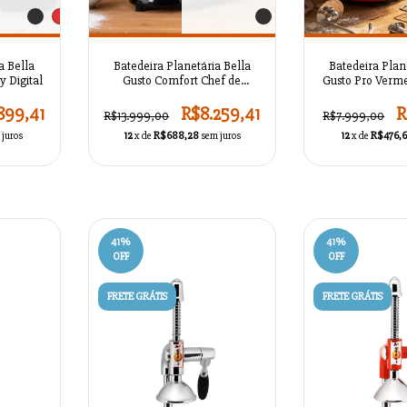
a Bella
Batedeira Planetária Bella
Batedeira Plan
y Digital
Gusto Comfort Chef de
Gusto Pro Verm
Cozinha
5L em Aç
899,41
R$8.259,41
R
R$13.999,00
R$7.999,00
 juros
12
x de
R$688,28
sem juros
12
x de
R$476,
41
%
41
%
OFF
OFF
FRETE GRÁTIS
FRETE GRÁTIS