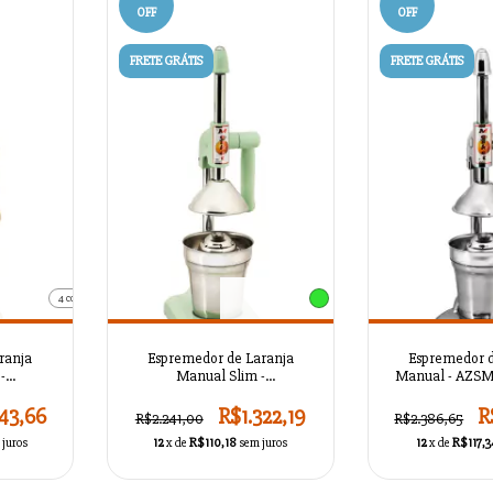
OFF
OFF
FRETE GRÁTIS
FRETE GRÁTIS
4 cores
ranja
Espremedor de Laranja
Espremedor d
-
Manual Slim -
Manual - AZS
13
AZSMASKTC1L11
43,66
R$1.322,19
R
R$2.241,00
R$2.386,65
 juros
12
x de
R$110,18
sem juros
12
x de
R$117,3