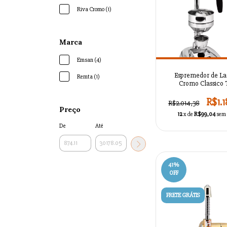
Riva Cromo (1)
Marca
Emsan (4)
Espremedor de La
Remta (1)
Cromo Classico 
Industrial - AZSMA
R$1.
R$2.014,38
Preço
12
x de
R$99,04
sem 
De
Até
41
%
OFF
FRETE GRÁTIS