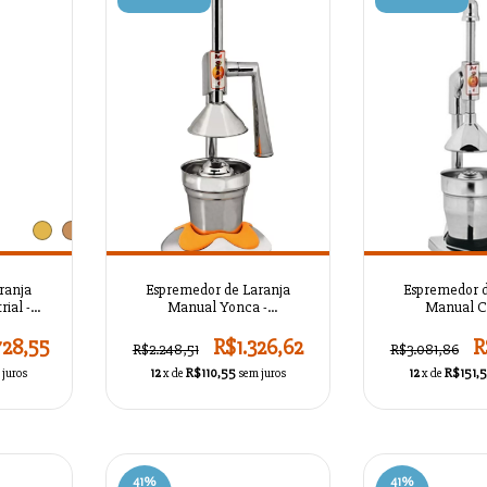
+1
ranja
Espremedor de Laranja
Espremedor d
ial -
Manual Yonca -
Manual C
18
AZSMASKTC1L17
AZSMASK
728,55
R$1.326,62
R
R$2.248,51
R$3.081,86
 juros
12
x de
R$110,55
sem juros
12
x de
R$151,5
41
%
41
%