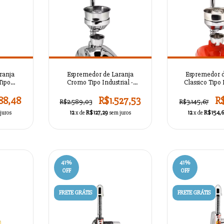
ranja
Espremedor de Laranja
Espremedor d
Tipo
Cromo Tipo Industrial -
Classico Tipo 
SKTC1L27
AZSMASKTC1L26
AZSMASK
188,48
R$1.527,53
R$
R$2.589,03
R$3.145,67
juros
12
x de
R$127,29
sem juros
12
x de
R$154,
41
%
41
%
OFF
OFF
FRETE GRÁTIS
FRETE GRÁTIS