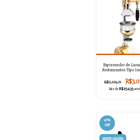
Espremedor de Lara
Restaurantes Tipo Ind
AZSMASKTC1L
R$3.0
R$5.172,71
12
x de
R$254,33
sem
41
%
OFF
FRETE GRÁTIS