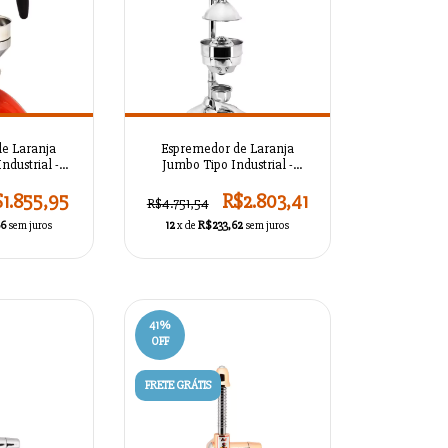
e Laranja
Espremedor de Laranja
Industrial -
Jumbo Tipo Industrial -
TC1L25
AZSMASKTC1L24
1.855,95
R$2.803,41
R$4.751,54
66
sem juros
12
x de
R$233,62
sem juros
41
%
OFF
FRETE GRÁTIS