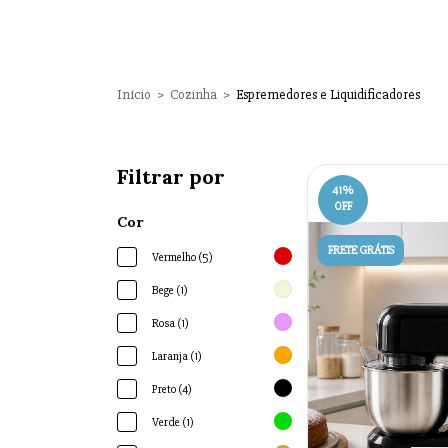
Início
>
Cozinha
>
Espremedores e Liquidificadores
Filtrar por
41
%
OFF
Cor
FRETE GRÁTIS
Vermelho (5)
Bege (1)
Rosa (1)
Laranja (1)
Preto (4)
Verde (1)