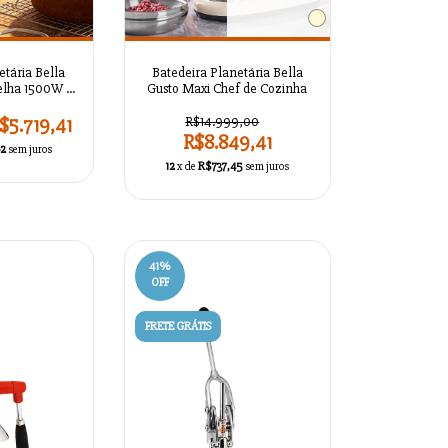
+1
etária Bella
Batedeira Planetária Bella
elha 1500W –
Gusto Maxi Chef de Cozinha
o Inox
$5.719,41
R$14.999,00
R$8.849,41
62
sem juros
12
x de
R$737,45
sem juros
41
%
OFF
FRETE GRÁTIS