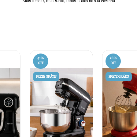
Mais frescor, mais sabor, todos os dias na sua cozinha
41
%
28
%
OFF
OFF
FRETE GRÁTIS
FRETE GRÁTIS