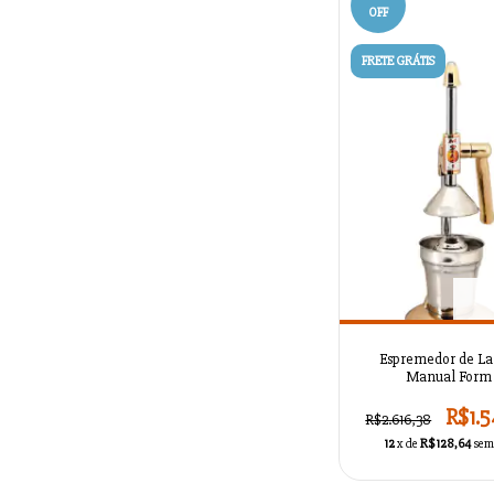
OFF
FRETE GRÁTIS
Espremedor de La
Manual Form 
AZSMASKTC1L
R$1.5
R$2.616,38
12
x de
R$128,64
sem