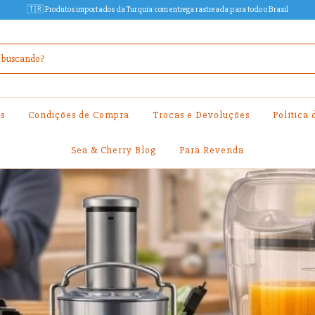
🇹🇷 Produtos importados da Turquia com entrega rastreada para todo o Brasil
s
Condições de Compra
Trocas e Devoluções
Política
Sea & Cherry Blog
Para Revenda