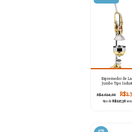
Espremedor de La
Jumbo Tipo Industr
AZSMASKTC1L
R$2.
R$4.624,66
12
x de
R$227,38
sem
41
%