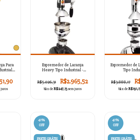
nja Para
Espremedor de Laranja
Espremedor de 
ustrial -
Heavy Tipo Industrial -
Tipo Indus
23
AZSMASKTC1L22
AZSMASK
51,90
R$2.965,52
R
R$5.026,31
R$3.888,17
 juros
12
x de
R$247,13
sem juros
12
x de
R$191,1
41
%
41
%
OFF
OFF
FRETE GRÁTIS
FRETE GRÁTIS