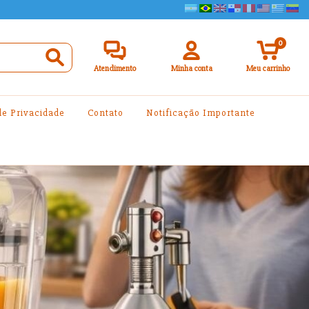
0
Atendimento
Minha conta
Meu carrinho
 de Privacidade
Contato
Notificação Importante