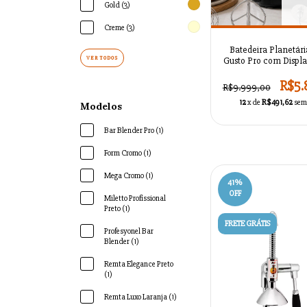
Gold (3)
Creme (3)
Batedeira Planetári
VER TODOS
Gusto Pro com Displa
R$5.
R$9.999,00
12
x de
R$491,62
sem
Modelos
Bar Blender Pro (1)
Form Cromo (1)
Mega Cromo (1)
41
%
OFF
Miletto Profissional
Preto (1)
FRETE GRÁTIS
Profesyonel Bar
Blender (1)
Remta Elegance Preto
(1)
Remta Luxo Laranja (1)