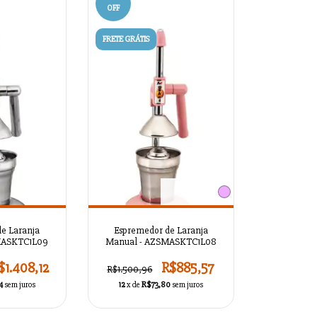
OFF
FRETE GRÁTIS
e Laranja
Espremedor de Laranja
MASKTC1L09
Manual - AZSMASKTC1L08
$1.408,12
R$885,57
R$1.500,96
4
sem juros
12
x de
R$73,80
sem juros