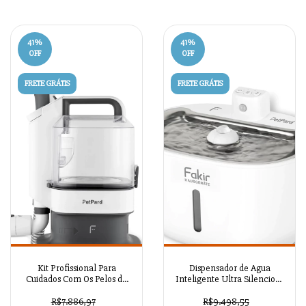
41
%
41
%
OFF
OFF
FRETE GRÁTIS
FRETE GRÁTIS
Kit Profissional Para
Dispensador de Agua
Cuidados Com Os Pelos de
Inteligente Ultra Silencioso
Cães e Gatos, Barbeador a
Para Cães e Gatos
Vácuo e Coletor de Pelos
R$7.886,97
R$9.498,55