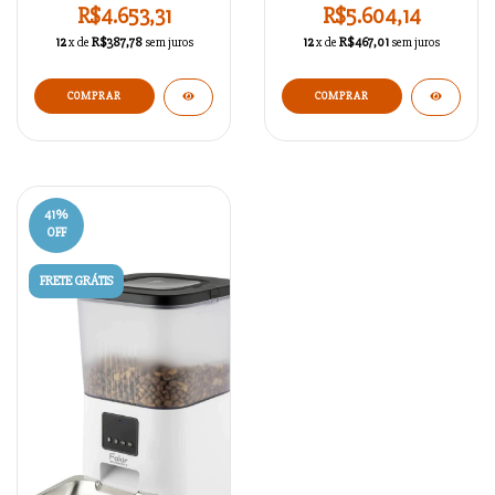
R$4.653,31
R$5.604,14
12
x de
R$387,78
sem juros
12
x de
R$467,01
sem juros
41
%
OFF
FRETE GRÁTIS