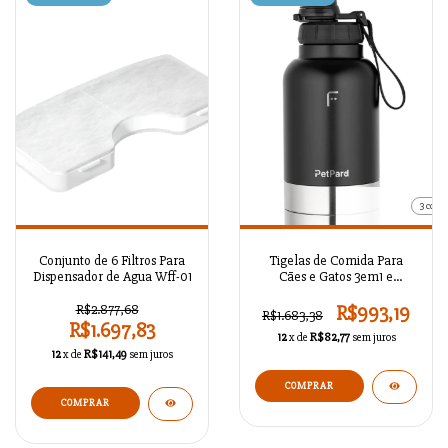
3 cores
Conjunto de 6 Filtros Para
Tigelas de Comida Para
Dispensador de Agua Wff-01
Cães e Gatos 3em1 e
Garrafa Térmica de Aço
Inoxidável, 1 Litro
R$2.877,68
R$993,19
R$1.683,38
R$1.697,83
12
x de
R$82,77
sem juros
12
x de
R$141,49
sem juros
COMPRAR