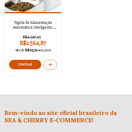
Tigela de Alimentação
Automática Inteligente,
Acesso Remoto Com
Aplicativo Móvel
R$4.347,23
R$2.564,87
12
x de
R$213,74
sem juros
Bem-vindo ao site oficial brasileiro da
SEA & CHERRY E-COMMERCE!