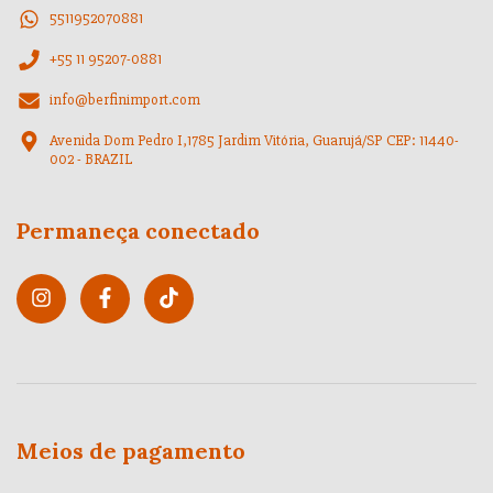
5511952070881
+55 11 95207-0881
info@berfinimport.com
Avenida Dom Pedro I,1785 Jardim Vitória, Guarujá/SP CEP: 11440-
002 - BRAZIL
Permaneça conectado
Meios de pagamento