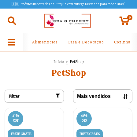
🇹🇷 Produtos importados da Turquia com entrega rastreada para todo o Brasil
0
Alimenticios
Casa e Decoração
Cozinha
Início
>
PetShop
PetShop
Filtrar
41
%
41
%
OFF
OFF
FRETE GRÁTIS
FRETE GRÁTIS