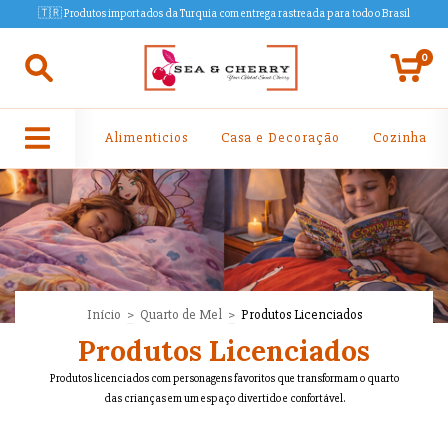
🇹🇷 Produtos importados da Turquia com entrega rastreada para todo o Brasil
0
Alimenticios
Casa e Decoração
Cozinha
Início
>
Quarto de Mel
>
Produtos Licenciados
Produtos Licenciados
Produtos licenciados com personagens favoritos que transformam o quarto
das crianças em um espaço divertido e confortável.