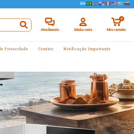
0
Atendimento
Minha conta
Meu carrinho
 de Privacidade
Contato
Notificação Importante