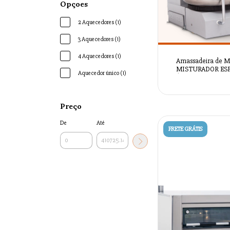
Opçoes
2 Aquecedores (1)
3 Aquecedores (1)
4 Aquecedores (1)
Amassadeira de Ma
MISTURADOR ES
Aquecedor único (1)
MÓVEL AUTOMÁTIC
100M - AZSRM2
Preço
De
Até
FRETE GRÁTIS