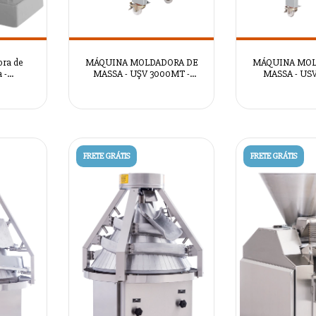
ora de
MÁQUINA MOLDADORA DE
MÁQUINA MOL
 -
MASSA - UŞV 3000MT -
MASSA - USV
0
AZSRM2099
AZSRM
FRETE GRÁTIS
FRETE GRÁTIS