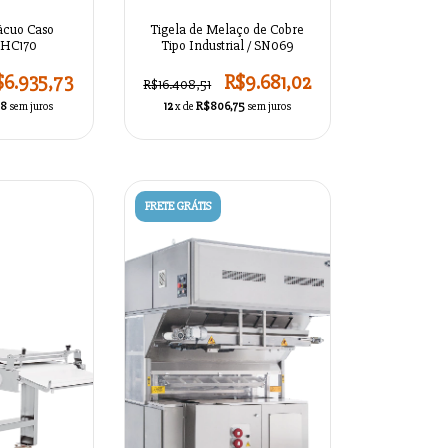
ácuo Caso
Tigela de Melaço de Cobre
 HC170
Tipo Industrial / SN069
$6.935,73
R$9.681,02
R$16.408,51
98
sem juros
12
x de
R$806,75
sem juros
FRETE GRÁTIS