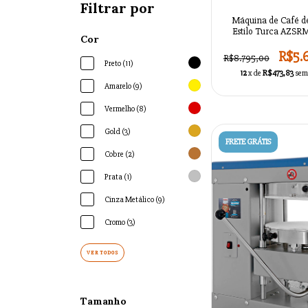
Filtrar por
Máquina de Café de
Estilo Turca AZS
Cor
R$5.
R$8.795,00
Preto (11)
12
x de
R$473,83
sem
Amarelo (9)
Vermelho (8)
Gold (3)
FRETE GRÁTIS
Cobre (2)
Prata (1)
Cinza Metálico (9)
Cromo (3)
VER TODOS
Tamanho