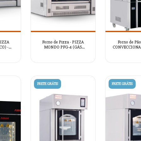
PIZZA
Forno de Pizza - PIZZA
Forno de Pã
O) -
MONDO PFG-4 (GÁS
CONVECCIONA
NATURAL) - AZSRM2087
ROKON WASHE
AZSRM
FRETE GRÁTIS
FRETE GRÁTIS