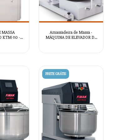
E MASSA
Amassadeira de Massa -
 KTM-110 -
MÁQUINA DE ELEVADOR DE
2094
INCLINAÇÃO AUTOMÁTICA
(SISTEMA HIDRÁULICO) -
AZSRM2093
FRETE GRÁTIS