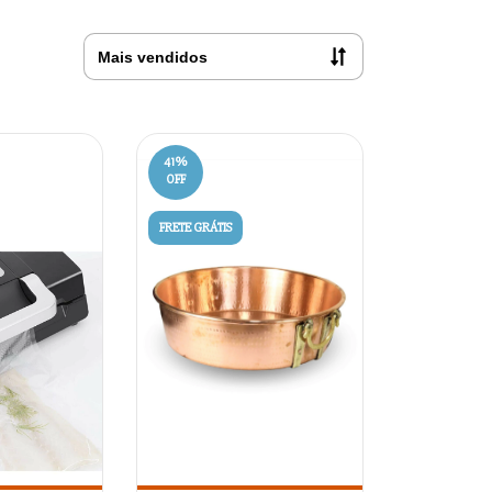
41
%
OFF
FRETE GRÁTIS