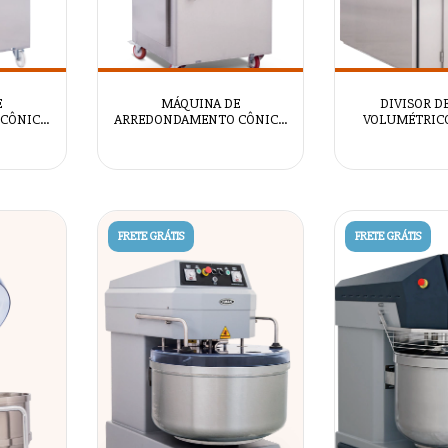
E
MÁQUINA DE
DIVISOR D
CÔNICO
ARREDONDAMENTO CÔNICO
VOLUMÉTRICO
RM2096
KCM-1000S - AZSRM2095
AZSRM
FRETE GRÁTIS
FRETE GRÁTIS