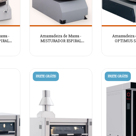
ssa -
Amassadeira de Massa -
Amassadeira 
PIRAL
MISTURADOR ESPIRAL
OPTIMUS S
O SPM-
AUTOMÁTICO SPM-100 -
AZSRM
092
AZSRM2091
FRETE GRÁTIS
FRETE GRÁTIS