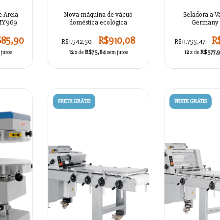
 Areia
Nova máquina de vácuo
Seladora a V
RMY969
doméstica ecológica
Germany
685,90
R$910,08
R
R$1.542,50
R$11.755,47
 juros
12
x de
R$75,84
sem juros
12
x de
R$577,
FRETE GRÁTIS
FRETE GRÁTIS