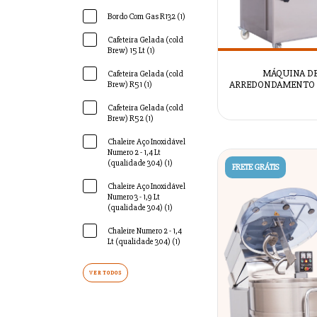
Bordo Com Gas R132 (1)
Cafeteira Gelada (cold
Brew) 15 Lt (1)
MÁQUINA D
Cafeteira Gelada (cold
ARREDONDAMENTO 
Brew) R51 (1)
KÇM-2000A - AZS
Cafeteira Gelada (cold
Brew) R52 (1)
Chaleire Aço Inoxidável
Numero 2 - 1,4 Lt
(qualidade 304) (1)
FRETE GRÁTIS
Chaleire Aço Inoxidável
Numero 3 - 1,9 Lt
(qualidade 304) (1)
Chaleire Numero 2 - 1,4
Lt (qualidade 304) (1)
VER TODOS