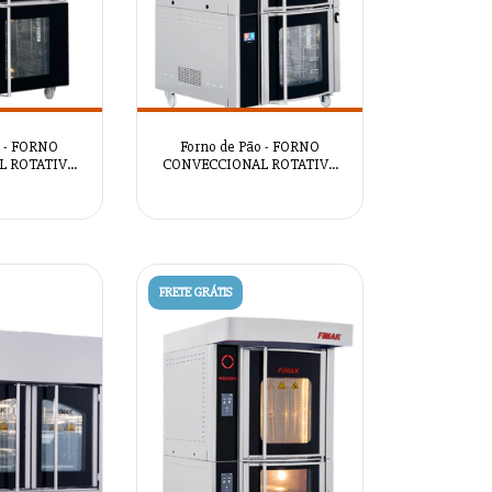
o - FORNO
Forno de Pão - FORNO
L ROTATIVO
CONVECCIONAL ROTATIVO
R ELITE -
ROKON GUSTO CLASSIC -
2086
AZSRM2085
FRETE GRÁTIS