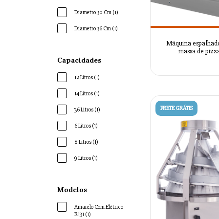
Diametro 30 Cm (1)
Diametro 36 Cm (1)
Máquina espalhad
massa de pizza
AZSRLAM210
Capacidades
12 Litros (1)
14 Litros (1)
FRETE GRÁTIS
36 Litros (1)
6 Litros (1)
8 Litros (1)
9 Litros (1)
Modelos
Amarelo Com Elétrico
R131 (1)