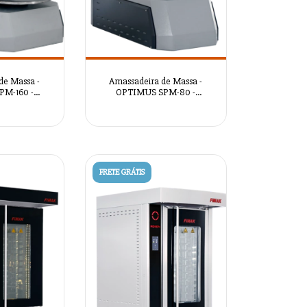
de Massa -
Amassadeira de Massa -
PM-160 -
OPTIMUS SPM-80 -
2090
AZSRM2089
FRETE GRÁTIS